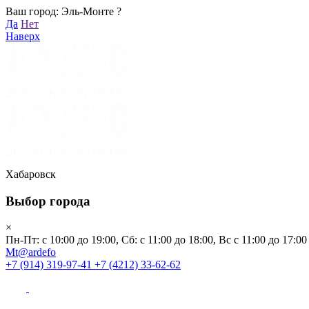
Ваш город: Эль-Монте ?
Хабаровск
Да
Нет
Пн-Пт: с 10:00 до 19:00, Сб: с 11:00 до 18:00, Вс с 11:00 до 17:00
Наверх
Mt@ardefo
+7 (914) 319-97-41
+7 (4212) 33-62-62
Каталог
Заказать звонок
Распродажа
Акции
Бренды
Хабаровск
Выбор города
Клиентам
×
Пн-Пт: с 10:00 до 19:00, Сб: с 11:00 до 18:00, Вс с 11:00 до 17:00
О компании
Mt@ardefo
+7 (914) 319-97-41
+7 (4212) 33-62-62
Видеоблог