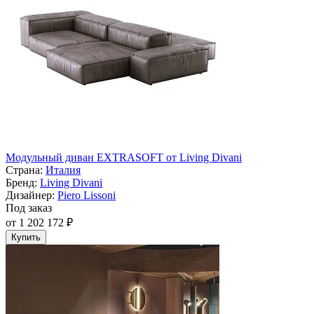
Модульный диван EXTRASOFT от Living Divani
Страна:
Италия
Бренд:
Living Divani
Дизайнер:
Piero Lissoni
Под заказ
от 1 202 172 ₽
Купить