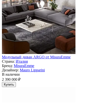
Модульный диван ARGO от MisuraEmme
Страна:
Италия
Бренд:
MisuraEmme
Дизайнер:
Mauro Lipparini
В наличии
2 390 000 ₽
Купить