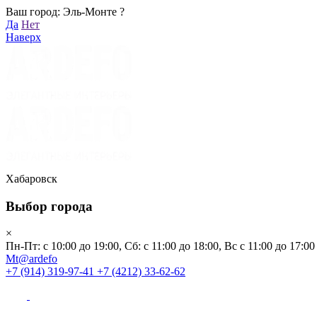
Ваш город: Эль-Монте ?
Хабаровск
Да
Нет
Пн-Пт: с 10:00 до 19:00, Сб: с 11:00 до 18:00, Вс с 11:00 до 17:00
Наверх
Mt@ardefo
+7 (914) 319-97-41
+7 (4212) 33-62-62
Каталог
Заказать звонок
Распродажа
Акции
Бренды
Хабаровск
Выбор города
Клиентам
×
Пн-Пт: с 10:00 до 19:00, Сб: с 11:00 до 18:00, Вс с 11:00 до 17:00
О компании
Mt@ardefo
+7 (914) 319-97-41
+7 (4212) 33-62-62
Видеоблог