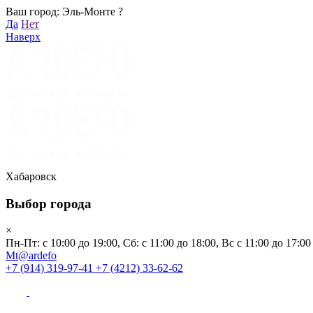
Ваш город: Эль-Монте ?
Хабаровск
Да
Нет
Пн-Пт: с 10:00 до 19:00, Сб: с 11:00 до 18:00, Вс с 11:00 до 17:00
Наверх
Mt@ardefo
+7 (914) 319-97-41
+7 (4212) 33-62-62
Каталог
Заказать звонок
Распродажа
Акции
Бренды
Хабаровск
Выбор города
Клиентам
×
Пн-Пт: с 10:00 до 19:00, Сб: с 11:00 до 18:00, Вс с 11:00 до 17:00
О компании
Mt@ardefo
+7 (914) 319-97-41
+7 (4212) 33-62-62
Видеоблог