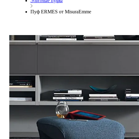
Элитные пуфы
Пуф ERMES от MisuraEmme