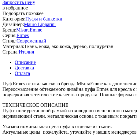
Запросить цену
в избранное
Подобрать похожее
Категория:
Пуфы и банкетки
Дизайнер:
Mauro Lipparini
Бренд:
MisuraEmme
Серия:
Ermes
Стиль:
Современный
Материал:
Ткань, кожа, эко-кожа, дерево, полиуретан
Страна:
Италия
Описание
Доставка
Оплата
Пуф Ermes от итальянского бренда MisuraEmme как дополнение
Переосмысление обтекаемого дизайна пуфа Ermes для кресла с
подчеркивая эстетические качества продукта. Полные формы с
ТЕХНИЧЕСКОЕ ОПИСАНИЕ
Пуф с полиуретановой рамкой из холодного вспененного матери
нержавеющей стали, металлическая основа с тканевым покрыти
Указана номинальная цена пуфа в отделке из ткани.
Актуальные цены, пожалуйста, уточняйте у наших менеджеров