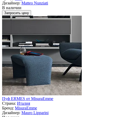
Дизайнер:
Matteo Nunziati
В наличии
Запросить цену
Пуф ERMES от MisuraEmme
Страна:
Италия
Бренд:
MisuraEmme
Дизайнер:
Mauro Lipparini