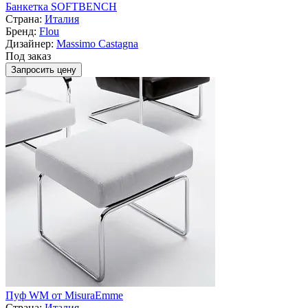
Банкетка SOFTBENCH
Страна:
Италия
Бренд:
Flou
Дизайнер:
Massimo Castagna
Под заказ
Запросить цену
Пуф WM от MisuraEmme
Страна:
Италия