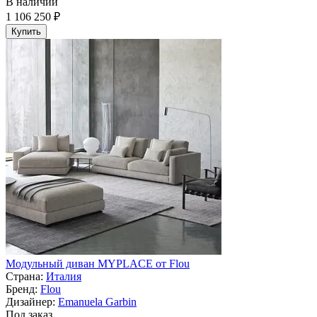
В наличии
1 106 250 ₽
Купить
Модульный диван MYPLACE от Flou
Страна:
Италия
Бренд:
Flou
Дизайнер:
Emanuela Garbin
Под заказ