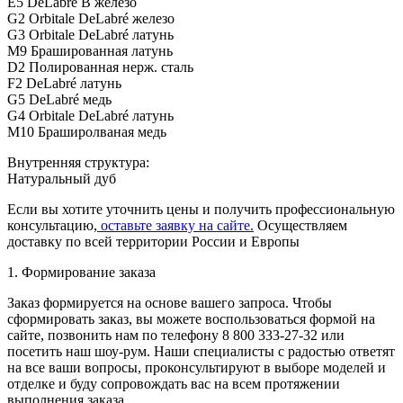
E5 DeLabré B железо
G2 Orbitale DeLabré железо
G3 Orbitale DeLabré латунь
M9 Брашированная латунь
D2 Полированная нерж. сталь
F2 DeLabré латунь
G5 DeLabré медь
G4 Orbitale DeLabré латунь
M10 Браширолваная медь
Внутренняя структура:
Натуральный дуб
Если вы хотите уточнить цены и получить профессиональную
консультацию,
оставьте заявку на сайте.
Осуществляем
доставку по всей территории России и Европы
1. Формирование заказа
Заказ формируется на основе вашего запроса. Чтобы
сформировать заказ, вы можете воспользоваться формой на
сайте, позвонить нам по телефону 8 800 333-27-32 или
посетить наш шоу-рум. Наши специалисты с радостью ответят
на все ваши вопросы, проконсультируют в выборе моделей и
отделке и буду сопровождать вас на всем протяжении
выполнения заказа.