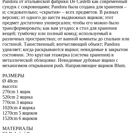
Pandora от итальянской фабрики De Castelli как современный
сундук с сокровищами; Pandora была создана для хранения –
и; следовательно; «скрытия» – всех предметов. В разных
версиях; от одного до шести выдвижных ящиков; этот
предмет достаточно универсален; чтобы его можно было
трансформировать; как вам угодно; в стол для хранения
вещей; тумбочку или полный комод; используемый в
различных пространствах; от ванной комнаты до спальни или
гостиной. Таинственный; впечатляющий объект; Pandora
удивляет; когда раскрываются ящики; невидимые в закрытом
состоянии. Это круглая этажерка (система хранения) в
металлической облицовке. Невидимые дубовые ящики с
механизмом открывания push. Направляющие ящиков Blum.
РАЗМЕРЫ
Ø 48cm
высота:
270cm 1 ящик
520cm 2 ящика
770cm 3 ящика
1020cm 4 ящика
1270cm 5 ящиков
1520cm 6 ящиков
МАТЕРИАЛЫ