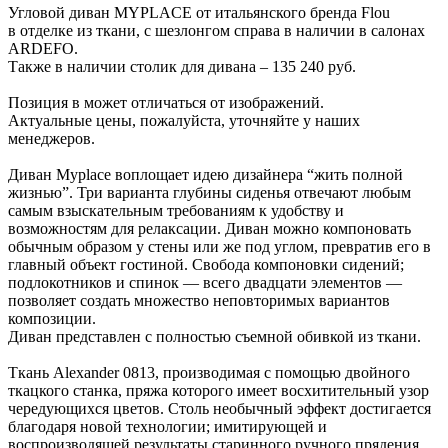
Угловой диван MYPLACE от итальянского бренда Flou
в отделке из ткани, с шезлонгом справа в наличии в салонах
ARDEFO.
Также в наличии столик для дивана – 135 240 руб.
Позиция в может отличаться от изображений.
Актуальные цены, пожалуйста, уточняйте у наших
менеджеров.
Диван Myplace воплощает идею дизайнера “жить полной
жизнью”. Три варианта глубины сиденья отвечают любым
самым взыскательным требованиям к удобству и
возможностям для релаксации. Диван можно компоновать
обычным образом у стены или же под углом, превратив его в
главный объект гостиной. Свобода компоновки сидений;
подлокотников и спинок — всего двадцати элементов —
позволяет создать множество неповторимых вариантов
композиции.
Диван представлен с полностью съемной обивкой из ткани.
Ткань Alexander 0813, производимая с помощью двойного
ткацкого станка, пряжа которого имеет восхитительный узор
чередующихся цветов. Столь необычный эффект достигается
благодаря новой технологии; имитирующей и
воспроизводящей результаты старинного ручного прядения.