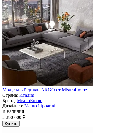
Модульный диван ARGO от MisuraEmme
Страна:
Италия
Бренд:
MisuraEmme
Дизайнер:
Mauro Lipparini
В наличии
2 390 000 ₽
Купить