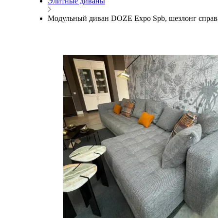
Элитные диваны
Модульный диван DOZE Expo Spb, шезлонг справа