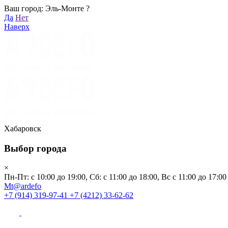
Ваш город: Эль-Монте ?
Хабаровск
Да
Нет
Пн-Пт: с 10:00 до 19:00, Сб: с 11:00 до 18:00, Вс с 11:00 до 17:00
Наверх
Mt@ardefo
+7 (914) 319-97-41
+7 (4212) 33-62-62
Каталог
Заказать звонок
Распродажа
Акции
Бренды
Хабаровск
Выбор города
Клиентам
×
Пн-Пт: с 10:00 до 19:00, Сб: с 11:00 до 18:00, Вс с 11:00 до 17:00
О компании
Mt@ardefo
+7 (914) 319-97-41
+7 (4212) 33-62-62
Видеоблог