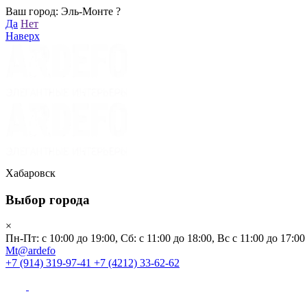
Ваш город: Эль-Монте ?
Хабаровск
Да
Нет
Пн-Пт: с 10:00 до 19:00, Сб: с 11:00 до 18:00, Вс с 11:00 до 17:00
Наверх
Mt@ardefo
+7 (914) 319-97-41
+7 (4212) 33-62-62
Каталог
Заказать звонок
Распродажа
Акции
Бренды
Хабаровск
Выбор города
Клиентам
×
Пн-Пт: с 10:00 до 19:00, Сб: с 11:00 до 18:00, Вс с 11:00 до 17:00
О компании
Mt@ardefo
+7 (914) 319-97-41
+7 (4212) 33-62-62
Видеоблог