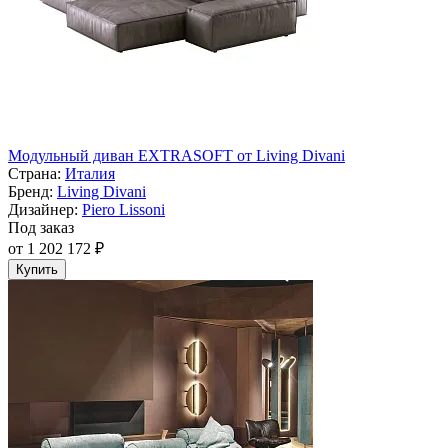
Модульный диван EXTRASOFT от Living Divani
Страна:
Италия
Бренд:
Living Divani
Дизайнер:
Piero Lissoni
Под заказ
от 1 202 172 ₽
Купить