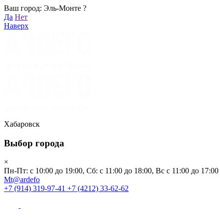
Ваш город: Эль-Монте ?
Хабаровск
Да
Нет
Пн-Пт: с 10:00 до 19:00, Сб: с 11:00 до 18:00, Вс с 11:00 до 17:00
Наверх
Mt@ardefo
+7 (914) 319-97-41
+7 (4212) 33-62-62
Каталог
Заказать звонок
Распродажа
Акции
Бренды
Хабаровск
Выбор города
Клиентам
×
Пн-Пт: с 10:00 до 19:00, Сб: с 11:00 до 18:00, Вс с 11:00 до 17:00
О компании
Mt@ardefo
+7 (914) 319-97-41
+7 (4212) 33-62-62
Видеоблог