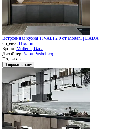
Встроенная кухня TIVALI 2.0 от Molteni | DADA
Страна:
Италия
Бренд:
Molteni | Dada
Дизайнер:
Yabu Pushelberg
Под заказ
Запросить цену