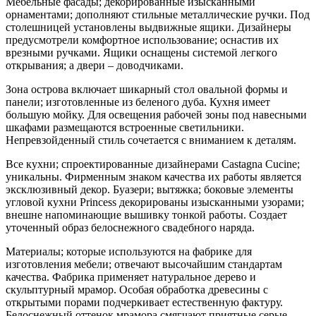
Мебельные фасады; декорированные изысканными
орнаментами; дополняют стильные металлические ручки. Под
столешницей установлены выдвижные ящики. Дизайнеры
предусмотрели комфортное использование; оснастив их
врезными ручками. Ящики оснащены системой легкого
открывания; а двери – доводчиками.
Зона острова включает шикарный стол овальной формы и
панели; изготовленные из беленого дуба. Кухня имеет
большую мойку. Для освещения рабочей зоны под навесными
шкафами размещаются встроенные светильники.
Непревзойденный стиль сочетается с вниманием к деталям.
Все кухни; спроектированные дизайнерами Castagna Cucine;
уникальны. Фирменным знаком качества их работы является
эксклюзивный декор. Буазери; вытяжка; боковые элементы
угловой кухни Princess декорированы изысканными узорами;
внешне напоминающие вышивку тонкой работы. Создает
уточенный образ белоснежного свадебного наряда.
Материалы; которые используются на фабрике для
изготовления мебели; отвечают высочайшим стандартам
качества. Фабрика применяет натуральное дерево и
скульптурный мрамор. Особая обработка древесины с
открытыми порами подчеркивает естественную фактуру.
Белоснежный оттенок мрамора смягчают приятные серые