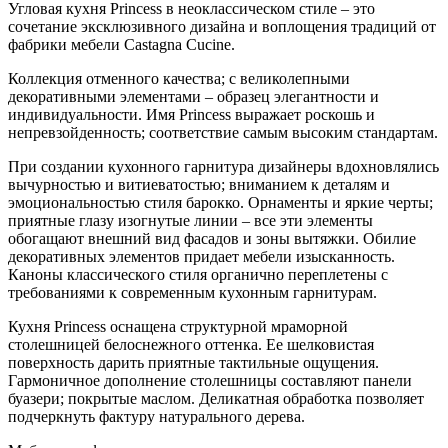
Угловая кухня Princess в неоклассическом стиле – это
сочетание эксклюзивного дизайна и воплощения традиций от
фабрики мебели Castagna Cucine.
Коллекция отменного качества; с великолепными
декоративными элементами – образец элегантности и
индивидуальности. Имя Princess выражает роскошь и
непревзойденность; соответствие самым высоким стандартам.
При создании кухонного гарнитура дизайнеры вдохновлялись
вычурностью и витиеватостью; вниманием к деталям и
эмоциональностью стиля барокко. Орнаменты и яркие черты;
приятные глазу изогнутые линии – все эти элементы
обогащают внешний вид фасадов и зоны вытяжки. Обилие
декоративных элементов придает мебели изысканность.
Каноны классического стиля органично переплетены с
требованиями к современным кухонным гарнитурам.
Кухня Princess оснащена структурной мраморной
столешницей белоснежного оттенка. Ее шелковистая
поверхность дарить приятные тактильные ощущения.
Гармоничное дополнение столешницы составляют панели
буазери; покрытые маслом. Деликатная обработка позволяет
подчеркнуть фактуру натурального дерева.