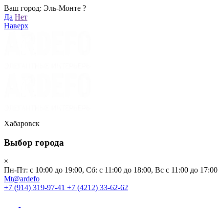
Ваш город: Эль-Монте ?
Хабаровск
Да
Нет
Пн-Пт: с 10:00 до 19:00, Сб: с 11:00 до 18:00, Вс с 11:00 до 17:00
Наверх
Mt@ardefo
+7 (914) 319-97-41
+7 (4212) 33-62-62
Каталог
Заказать звонок
Распродажа
Акции
Бренды
Хабаровск
Выбор города
Клиентам
×
Пн-Пт: с 10:00 до 19:00, Сб: с 11:00 до 18:00, Вс с 11:00 до 17:00
О компании
Mt@ardefo
+7 (914) 319-97-41
+7 (4212) 33-62-62
Видеоблог