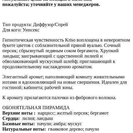
пожалуйста; уточняйте у наших менеджеров.
Тип продукта: Диффузор/Спрей
Для кого: Унисекс
Гипнотическая чувственность Kriso воплощена в невероятном
букете цветов с соблазнительной пряной вуалью. Сочный
персик; сбрызнутый ледяным соком бергамота. Хрупкий
ландыш; заигрывающий с царственной лилией и
обволакивающий мускусный шлейф; приглашающий к
продолжительному наслаждению ароматом.
Элегантный аромат; наполняющий комнату живительными
нотами и вдохновляющий на новые свершения. Идеален для
гостиной; кабинета; рабочей зоны.
К аромату прилагаются палочки из фибрового волокна.
ОБОНЯТЕЛЬНАЯ ПИРАМИДА
Верхние ноты :
нарцисс; желтый персик; бергамот
Сердца:
лилия; ландыш
Базовые ноты:
пачули; амбра; мускус
Натуральные ноты:
гваяковое дерево; пачули