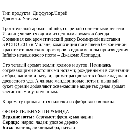
Тип продукта: Диффузор/Спрей
Для кого: Унисекс
Трогательный аромат Infinito; согретый солнечными лучами
Италии; является одним из ценным ароматов бренда.
Созданная как ароматический декор Всемирной выставки
ЭКСПО 2015 в Милане; композиция посвящена бесконечной
красоте итальянских просторов в одноименном произведения
Infinito итальянского поэта – Джакомо Леопарди.
Это теплый аромат земли; холмов и лугов. Начинаясь
согревающими восточными нотами; рожденными в сочетании
амбры; ванили и пачули; аромат расцветает в облаке ладана и
древесного уда. А живые мандариновые ноты и пышный
букет фрезий добавляют освежающие акценты; делая аромат
элегантным и утонченным.
К аромату прилагаются палочки из фибрового волокна.
ОБОНЯТЕЛЬНАЯ ПИРАМИДА
Верхние ноты:
бергамот; фрезия; мандарин
Сердце:
нардо; ладан; удовое дерево
База:
ваниль; ликвидамбра; пачули