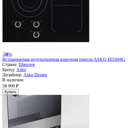
-
58
%
Встраиваемая индукционная варочная панель ASKO HI1694G
Страна:
Швеция
Бренд:
Asko
Дизайнер:
Asko Design
В наличии
58 900 ₽
Купить