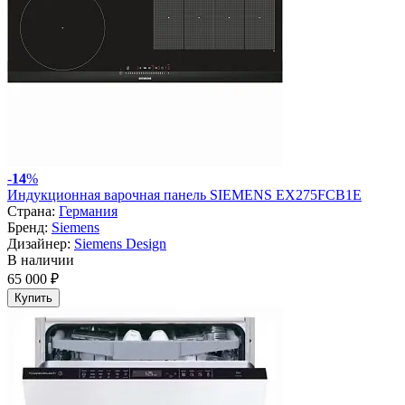
-
14
%
Индукционная варочная панель SIEMENS EX275FCB1E
Страна:
Германия
Бренд:
Siemens
Дизайнер:
Siemens Design
В наличии
65 000 ₽
Купить