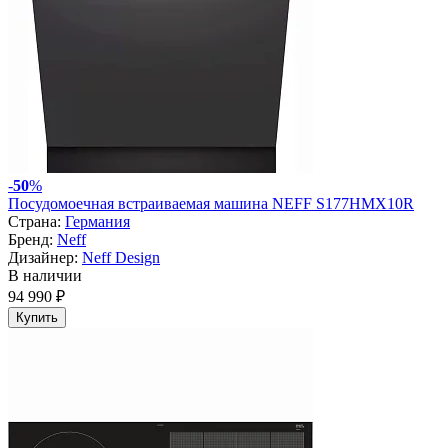
-
50
%
Посудомоечная встраиваемая машина NEFF S177HMX10R
Страна:
Германия
Бренд:
Neff
Дизайнер:
Neff Design
В наличии
94 990 ₽
Купить