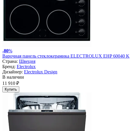
-
80
%
Варочная панель стеклокерамика ELECTROLUX EHP 60040 K
Страна:
Швеция
Бренд:
Electrolux
Дизайнер:
Electrolux Design
В наличии
11 910 ₽
Купить