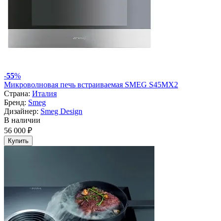
-
55
%
Микроволновая печь встраиваемая SMEG S45MX2
Страна:
Италия
Бренд:
Smeg
Дизайнер:
Smeg Design
В наличии
56 000 ₽
Купить