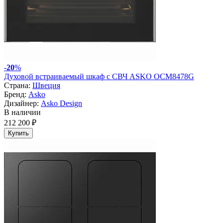
-
20
%
Духовой встраиваемый шкаф с СВЧ ASKO OCM8478G
Страна:
Швеция
Бренд:
Asko
Дизайнер:
Asko Design
В наличии
212 200 ₽
Купить