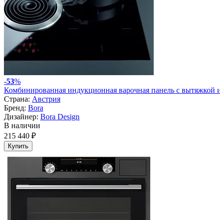
-
53
%
Комбинированная индукционная варочная панель с вытяжкой 
Страна:
Австрия
Бренд:
Bora
Дизайнер:
Bora Design
В наличии
215 440 ₽
Купить