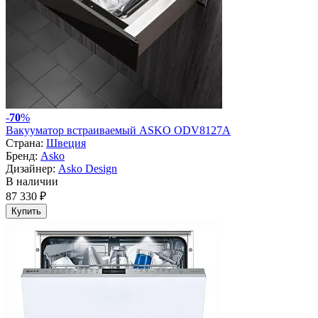
-
70
%
Вакууматор встраиваемый ASKO ODV8127A
Страна:
Швеция
Бренд:
Asko
Дизайнер:
Asko Design
В наличии
87 330 ₽
Купить