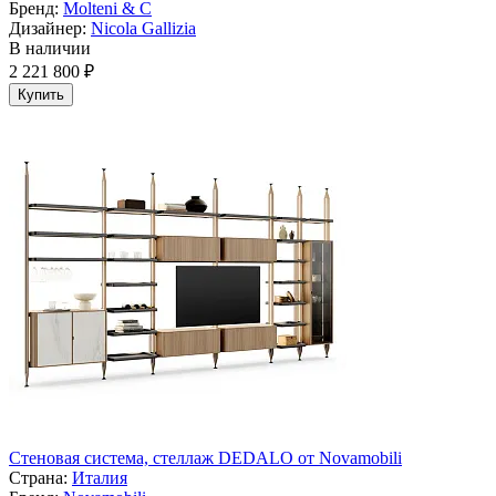
Бренд:
Molteni & C
Дизайнер:
Nicola Gallizia
В наличии
2 221 800 ₽
Купить
Стеновая система, стеллаж DEDALO от Novamobili
Страна:
Италия