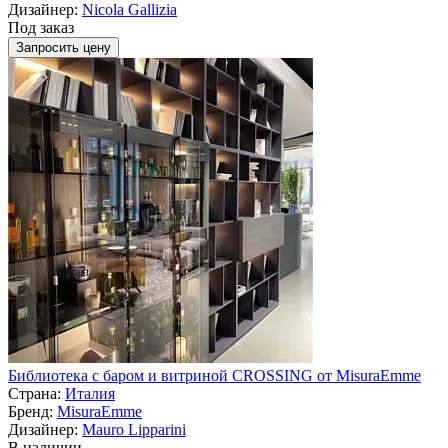
Дизайнер:
Nicola Gallizia
Под заказ
Запросить цену
Библиотека с баром и витриной CROSSING от MisuraEmme
Страна:
Италия
Бренд:
MisuraEmme
Дизайнер:
Mauro Lipparini
В наличии