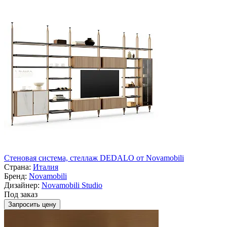
Стеновая система, стеллаж DEDALO от Novamobili
Страна:
Италия
Бренд:
Novamobili
Дизайнер:
Novamobili Studio
Под заказ
Запросить цену