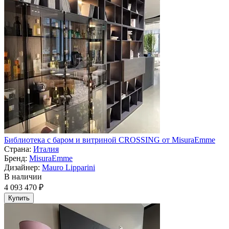
Библиотека с баром и витриной CROSSING от MisuraEmme
Страна:
Италия
Бренд:
MisuraEmme
Дизайнер:
Mauro Lipparini
В наличии
4 093 470 ₽
Купить