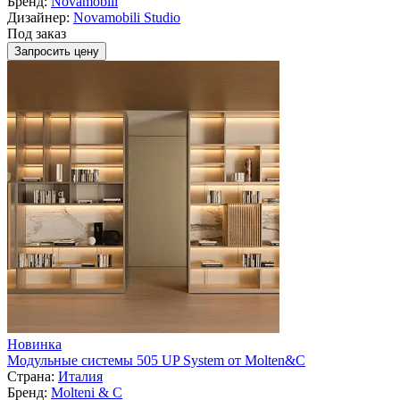
Бренд:
Novamobili
Дизайнер:
Novamobili Studio
Под заказ
Запросить цену
Новинка
Модульные системы 505 UP System от Molten&C
Страна:
Италия
Бренд:
Molteni & C