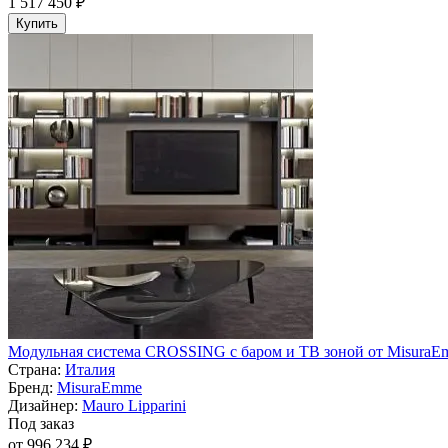
1 517 450 ₽
Купить
Модульная система CROSSING с баром и ТВ зоной от Misura
Страна:
Италия
Бренд:
MisuraEmme
Дизайнер:
Mauro Lipparini
Под заказ
от 996 234 ₽