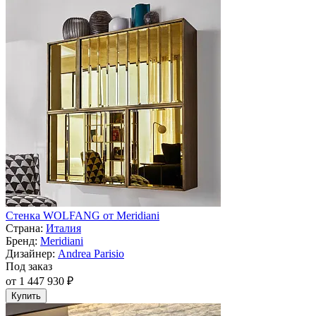
Стенка WOLFANG от Meridiani
Страна:
Италия
Бренд:
Meridiani
Дизайнер:
Andrea Parisio
Под заказ
от 1 447 930 ₽
Купить