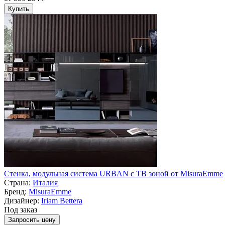
Купить
Стенка, модульная система URBAN с ТВ зоной от MisuraEmme
Страна:
Италия
Бренд:
MisuraEmme
Дизайнер:
Iriam Bettera
Под заказ
Запросить цену