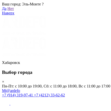
Ваш город: Эль-Монте ?
Хабаровск
Да
Нет
Пн-Пт: с 10:00 до 19:00, Сб: с 11:00 до 18:00, Вс с 11:00 до 17:00
Наверх
Mt@ardefo
+7 (914) 319-97-41
+7 (4212) 33-62-62
Каталог
Заказать звонок
Распродажа
Акции
Бренды
Хабаровск
Выбор города
Клиентам
×
Пн-Пт: с 10:00 до 19:00, Сб: с 11:00 до 18:00, Вс с 11:00 до 17:00
О компании
Mt@ardefo
+7 (914) 319-97-41
+7 (4212) 33-62-62
Видеоблог