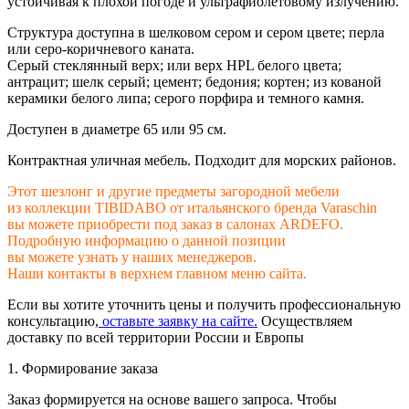
устойчивая к плохой погоде и ультрафиолетовому излучению.
Структура доступна в шелковом сером и сером цвете; перла
или серо-коричневого каната.
Серый стеклянный верх; или верх HPL белого цвета;
антрацит; шелк серый; цемент; бедония; кортен; из кованой
керамики белого липа; серого порфира и темного камня.
Доступен в диаметре 65 или 95 см.
Контрактная уличная мебель. Подходит для морских районов.
Этот шезлонг и другие предметы загородной мебели
из коллекции TIBIDABO от итальянского бренда Varaschin
вы можете приобрести под заказ в салонах ARDEFO.
Подробную информацию о данной позиции
вы можете узнать у наших менеджеров.
Наши контакты в верхнем главном меню сайта.
Если вы хотите уточнить цены и получить профессиональную
консультацию,
оставьте заявку на сайте.
Осуществляем
доставку по всей территории России и Европы
1. Формирование заказа
Заказ формируется на основе вашего запроса. Чтобы