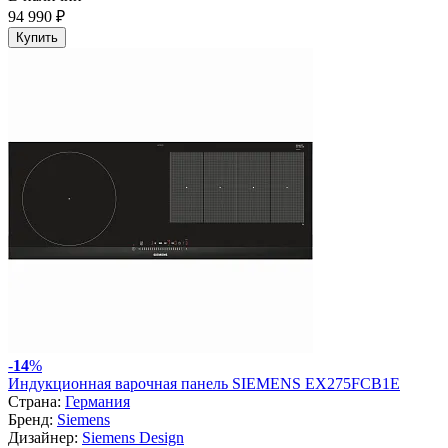
94 990 ₽
Купить
-
14
%
Индукционная варочная панель SIEMENS EX275FCB1E
Страна:
Германия
Бренд:
Siemens
Дизайнер:
Siemens Design