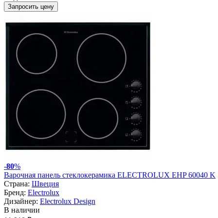
Запросить цену
-
80
%
Варочная панель стеклокерамика ELECTROLUX EHP 60040 K
Страна:
Швеция
Бренд:
Electrolux
Дизайнер:
Electrolux Design
В наличии