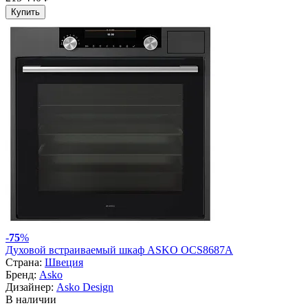
Купить
-
75
%
Духовой встраиваемый шкаф ASKO OCS8687A
Страна:
Швеция
Бренд:
Asko
Дизайнер:
Asko Design
В наличии