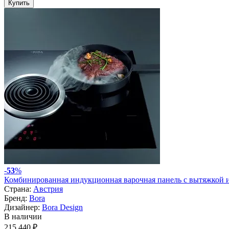
Купить
-
53
%
Комбинированная индукционная варочная панель с вытяжкой 
Страна:
Австрия
Бренд:
Bora
Дизайнер:
Bora Design
В наличии
215 440 ₽