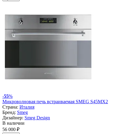
-
55
%
Микроволновая печь встраиваемая SMEG S45MX2
Страна:
Италия
Бренд:
Smeg
Дизайнер:
Smeg Design
В наличии
56 000 ₽