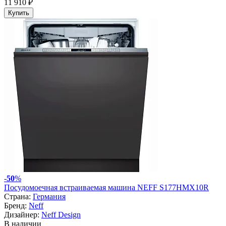
11 910 ₽
Купить
-
50
%
Посудомоечная встраиваемая машина NEFF S177HMX10R
Страна:
Германия
Бренд:
Neff
Дизайнер:
Neff Design
В наличии