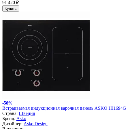
91 420 ₽
Купить
-
58
%
Встраиваемая индукционная варочная панель ASKO HI1694G
Страна:
Швеция
Бренд:
Asko
Дизайнер:
Asko Design
В наличии