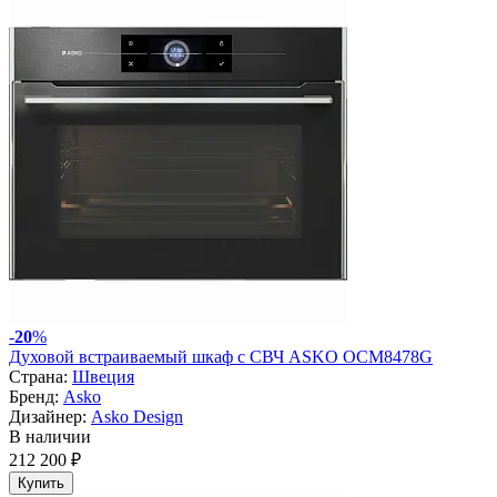
-
20
%
Духовой встраиваемый шкаф с СВЧ ASKO OCM8478G
Страна:
Швеция
Бренд:
Asko
Дизайнер:
Asko Design
В наличии
212 200 ₽
Купить