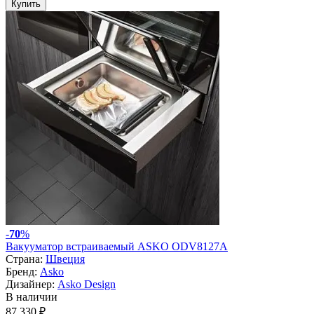
Купить
-
70
%
Вакууматор встраиваемый ASKO ODV8127A
Страна:
Швеция
Бренд:
Asko
Дизайнер:
Asko Design
В наличии
87 330 ₽