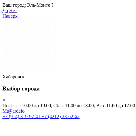
Ваш город: Эль-Монте ?
Хабаровск
Да
Нет
Пн-Пт: с 10:00 до 19:00, Сб: с 11:00 до 18:00, Вс с 11:00 до 17:00
Наверх
Mt@ardefo
+7 (914) 319-97-41
+7 (4212) 33-62-62
Каталог
Заказать звонок
Распродажа
Акции
Бренды
Хабаровск
Выбор города
Клиентам
×
Пн-Пт: с 10:00 до 19:00, Сб: с 11:00 до 18:00, Вс с 11:00 до 17:00
О компании
Mt@ardefo
+7 (914) 319-97-41
+7 (4212) 33-62-62
Видеоблог