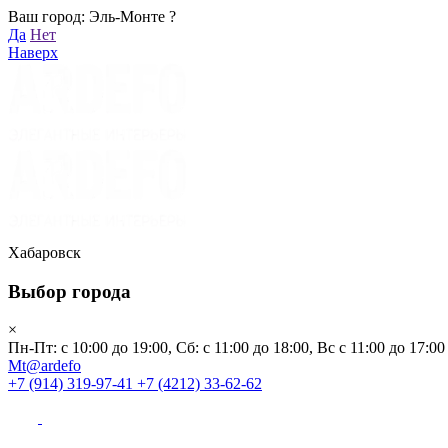
Ваш город: Эль-Монте ?
Хабаровск
Да
Нет
Пн-Пт: с 10:00 до 19:00, Сб: с 11:00 до 18:00, Вс с 11:00 до 17:00
Наверх
Mt@ardefo
+7 (914) 319-97-41
+7 (4212) 33-62-62
Каталог
Заказать звонок
Распродажа
Акции
Бренды
Хабаровск
Выбор города
Клиентам
×
Пн-Пт: с 10:00 до 19:00, Сб: с 11:00 до 18:00, Вс с 11:00 до 17:00
О компании
Mt@ardefo
+7 (914) 319-97-41
+7 (4212) 33-62-62
Видеоблог