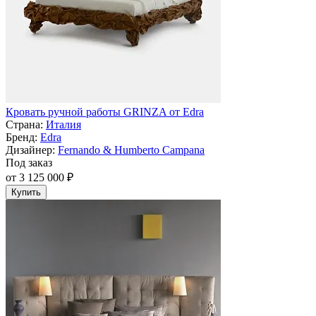
Кровать ручной работы GRINZA от Edra
Страна:
Италия
Бренд:
Edra
Дизайнер:
Fernando & Humberto Campana
Под заказ
от 3 125 000 ₽
Купить