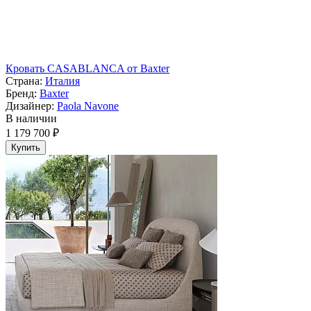
Кровать CASABLANCA от Baxter
Страна:
Италия
Бренд:
Baxter
Дизайнер:
Paola Navone
В наличии
1 179 700 ₽
Купить