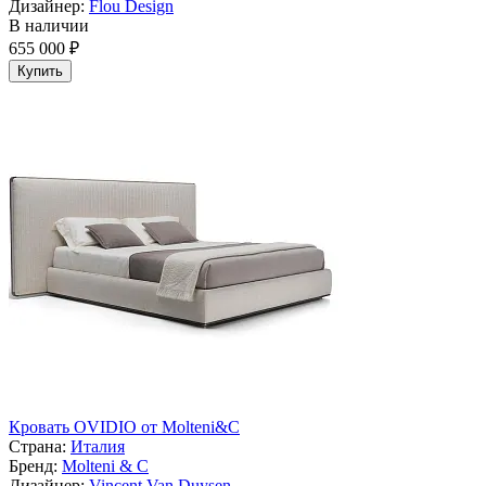
Дизайнер:
Flou Design
В наличии
655 000 ₽
Купить
Кровать OVIDIO от Molteni&C
Страна:
Италия
Бренд:
Molteni & C
Дизайнер:
Vincent Van Duysen