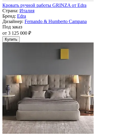
Кровать ручной работы GRINZA от Edra
Страна:
Италия
Бренд:
Edra
Дизайнер:
Fernando & Humberto Campana
Под заказ
от 3 125 000 ₽
Купить