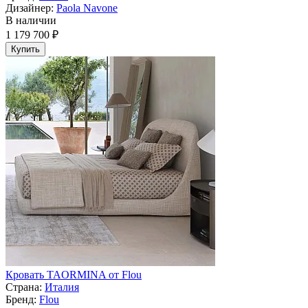
Дизайнер:
Paola Navone
В наличии
1 179 700 ₽
Купить
Кровать TAORMINA от Flou
Страна:
Италия
Бренд:
Flou