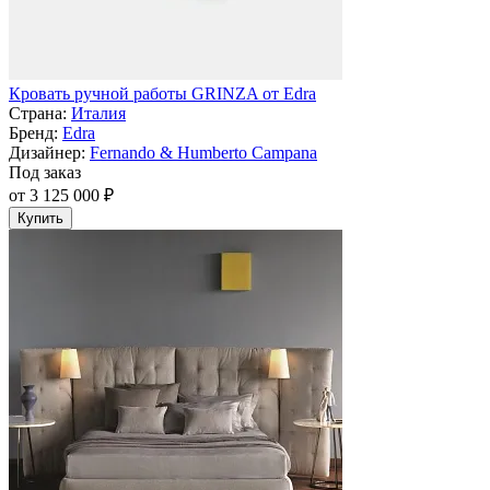
Кровать ручной работы GRINZA от Edra
Страна:
Италия
Бренд:
Edra
Дизайнер:
Fernando & Humberto Campana
Под заказ
от 3 125 000 ₽
Купить