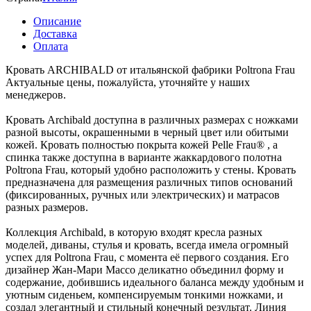
Описание
Доставка
Оплата
Кровать ARCHIBALD от итальянской фабрики Poltrona Frau
Актуальные цены, пожалуйста, уточняйте у наших
менеджеров.
Кровать Archibald доступна в различных размерах с ножками
разной высоты, окрашенными в черный цвет или обитыми
кожей. Кровать полностью покрыта кожей Pelle Frau® , а
спинка также доступна в варианте жаккардового полотна
Poltrona Frau, который удобно расположить у стены. Кровать
предназначена для размещения различных типов оснований
(фиксированных, ручных или электрических) и матрасов
разных размеров.
Коллекция Archibald, в которую входят кресла разных
моделей, диваны, стулья и кровать, всегда имела огромный
успех для Poltrona Frau, с момента её первого создания. Его
дизайнер Жан-Мари Массо деликатно объединил форму и
содержание, добившись идеального баланса между удобным и
уютным сиденьем, компенсируемым тонкими ножками, и
создал элегантный и стильный конечный результат. Линия