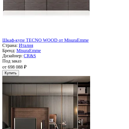
Шкаф-купе TECNO WOOD от MisuraEmme
Страна:
Италия
Бренд:
MisuraEmme
Дизайнер:
CR&S
Под заказ
от 698 088 ₽
Купить