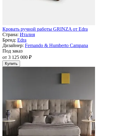
Кровать ручной работы GRINZA от Edra
Страна:
Италия
Бренд:
Edra
Дизайнер:
Fernando & Humberto Campana
Под заказ
от 3 125 000 ₽
Купить