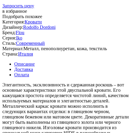
Запросить цену
в избранное
Подобрать похожее
Категория:
Кровати
Дизайнер:
Rodolfo Dordoni
Бренд:
Flou
Серия:
Iko
Стиль:
Современный
Материал:
Металл, пенополиуретан, кожа, текстиль
Страна:
Италия
Описание
Доставка
Оплата
Элегантность, эксклюзивность и сдержанная роскошь – вот
основные характеристики этой двуспальной кровати. Его
кажущаяся простота определяется чистотой линий, качеством
используемых материалов и элегантностью деталей.
Металлический каркас кровати можно исполнить в
следующих вариантах отделки: в глянцевом черном,
глянцевом бежевом или матовом цвете. Декоративные детали
могут быть выполнены из глянцевого золота или черного
глянцевого никеля. Изголовье кровати производится из
специальной кожи категории HIDE в разнообразных