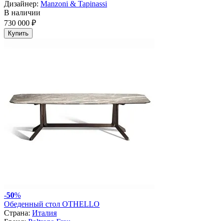
Дизайнер:
Manzoni & Tapinassi
В наличии
730 000 ₽
Купить
-
50
%
Обеденный стол OTHELLO
Страна:
Италия