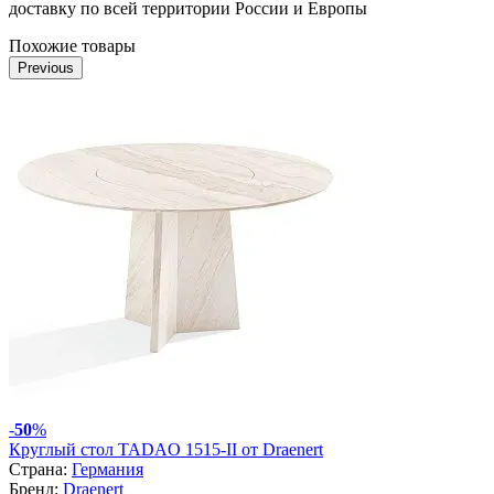
доставку по всей территории России и Европы
Похожие товары
Previous
-
50
%
Круглый стол TADAO 1515-II от Draenert
Страна:
Германия
Бренд:
Draenert