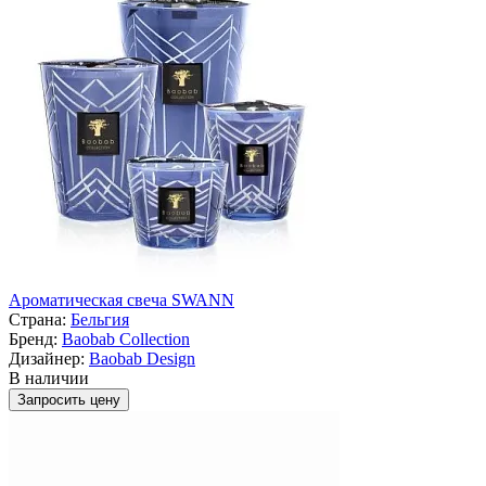
Ароматическая свеча SWANN
Страна:
Бельгия
Бренд:
Baobab Collection
Дизайнер:
Baobab Design
В наличии
Запросить цену