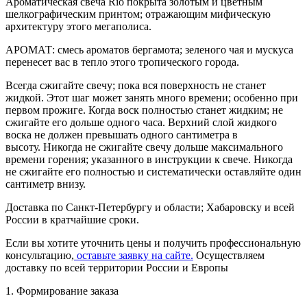
Ароматическая свеча Rio покрыта золотым и цветным
шелкографическим принтом; отражающим мифическую
архитектуру этого мегаполиса.
АРОМАТ: смесь ароматов бергамота; зеленого чая и мускуса
перенесет вас в тепло этого тропического города.
Всегда сжигайте свечу; пока вся поверхность не станет
жидкой. Этот шаг может занять много времени; особенно при
первом прожиге. Когда воск полностью станет жидким; не
сжигайте его дольше одного часа. Верхний слой жидкого
воска не должен превышать одного сантиметра в
высоту. Никогда не сжигайте свечу дольше максимального
времени горения; указанного в инструкции к свече. Никогда
не сжигайте его полностью и систематически оставляйте один
сантиметр внизу.
Доставка по Санкт-Петербургу и области; Хабаровску и всей
России в кратчайшие сроки.
Если вы хотите уточнить цены и получить профессиональную
консультацию,
оставьте заявку на сайте.
Осуществляем
доставку по всей территории России и Европы
1. Формирование заказа