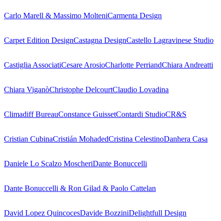
Carlo Marell & Massimo Molteni
Carmenta Design
Carpet Edition Design
Castagna Design
Castello Lagravinese Studio
Castiglia Associati
Cesare Arosio
Charlotte Perriand
Chiara Andreatti
Chiara Viganò
Christophe Delcourt
Claudio Lovadina
Climadiff Bureau
Constance Guisset
Contardi Studio
CR&S
Cristian Cubina
Cristián Mohaded
Cristina Celestino
Danhera Casa
Daniele Lo Scalzo Moscheri
Dante Bonuccelli
Dante Bonuccelli & Ron Gilad & Paolo Cattelan
David Lopez Quincoces
Davide Bozzini
Delightfull Design