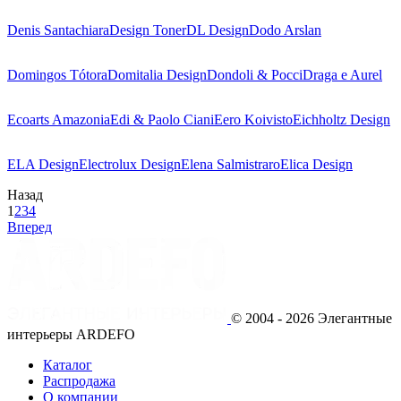
Denis Santachiara
Design Toner
DL Design
Dodo Arslan
Domingos Tótora
Domitalia Design
Dondoli & Pocci
Draga e Aurel
Ecoarts Amazonia
Edi & Paolo Ciani
Eero Koivisto
Eichholtz Design
ELA Design
Electrolux Design
Elena Salmistraro
Elica Design
Назад
1
2
3
4
Вперед
© 2004 - 2026 Элегантные
интерьеры ARDEFO
Каталог
Распродажа
О компании