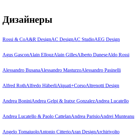
Дизайнеры
Rossi & Co
A&R Design
AC Design
AC Studio
AEG Design
Agus Gascon
Alain Ellouz
Alain Gilles
Alberto Danese
Aldo Rossi
Alessandro Busana
Alessandro Masturzo
Alessandro Pasinelli
Alfred Roth
Alfredo Häberli
Alquati+Corso
Altrenotti Design
Andrea Bonini
Andrea Gelpi & Iratxe Gonzalez
Andrea Lucatello
Andrea Lucatello & Paolo Cattelan
Andrea Parisio
Andrei Munteanu
Angelo Tomaiuolo
Antonio Citterio
Aran Design
Archirivolto