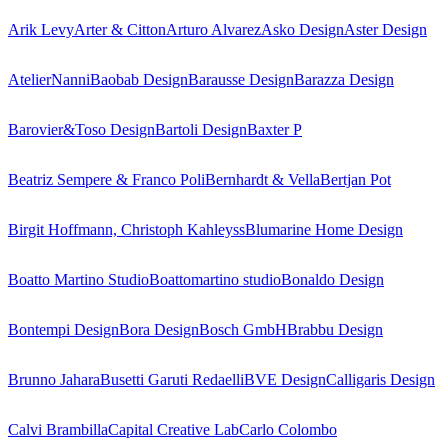
Arik Levy
Arter & Citton
Arturo Alvarez
Asko Design
Aster Design
AtelierNanni
Baobab Design
Barausse Design
Barazza Design
Barovier&Toso Design
Bartoli Design
Baxter P
Beatriz Sempere & Franco Poli
Bernhardt & Vella
Bertjan Pot
Birgit Hoffmann, Christoph Kahleyss
Blumarine Home Design
Boatto Martino Studio
Boattomartino studio
Bonaldo Design
Bontempi Design
Bora Design
Bosch GmbH
Brabbu Design
Brunno Jahara
Busetti Garuti Redaelli
BVE Design
Calligaris Design
Calvi Brambilla
Capital Creative Lab
Carlo Colombo